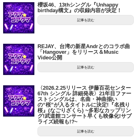
櫻坂46、13thシングル『Unhappy
birthday構文』の収録内容が決定！
記事を読む
REJAY、台湾の新星Andrとのコラボ曲
「Hangover」をリリース＆Music
Video公開
記事を読む
〈2026.2.25リリース 伊藤百花センター
67th シングル 詳細発表〉21年目ファー
ストシングルは、名曲・神曲揃い
の“桜”が入るタイトルに決定!『名残り
桜』(なごりざくら) ~多彩なカップリン
グ!武道館コンサート早くも映像化!サプ
ライズ続報も!?~
記事を読む