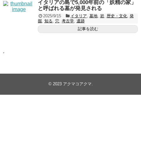
イタリアの島で5,000年前の「妖精の家」
と呼ばれる墓が発見される
2025/9/15
イタリア
,
墓地
,
岩
,
歴史・文化
,
発
掘
,
知る
,
穴
,
考古学
,
遺跡
記事を読む
© 2023
アクマコアクマ
.