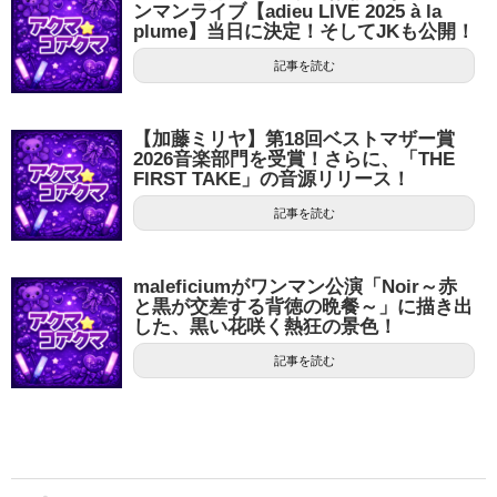
ンマンライブ【adieu LIVE 2025 à la
plume】当日に決定！そしてJKも公開！
記事を読む
【加藤ミリヤ】第18回ベストマザー賞
2026音楽部門を受賞！さらに、「THE
FIRST TAKE」の音源リリース！
記事を読む
maleficiumがワンマン公演「Noir～赤
と黒が交差する背徳の晩餐～」に描き出
した、黒い花咲く熱狂の景色！
記事を読む