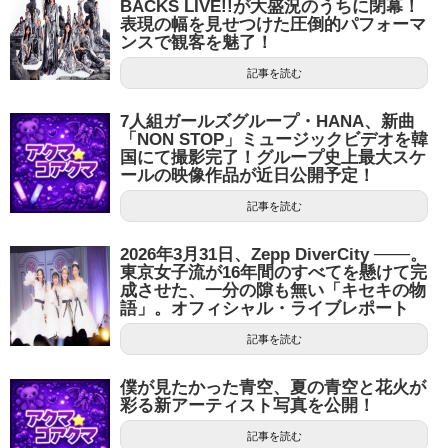
BACKS LIVE!!が大盛況のうちに閉幕！
表現の幅を見せつけた圧倒的パフォーマ
ンスで観客を魅了！
記事を読む
7人組ガールズグループ・HANA、新曲
「NON STOP」ミュージックビデオを韓
国にて撮影完了！グループ史上最大スケ
ールの映像作品が近日公開予定！
記事を読む
2026年3月31日、Zepp DiverCity ───。
東京女子流が16年間のすべてを懸けて完
成させた、一分の隙も無い「キセキの物
語」。オフィシャル・ライブレポート
記事を読む
僕が見たかった青空、夏の青空と花火が
彩る新アーティスト写真を公開！
記事を読む