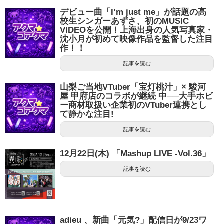
デビュー曲「I’m just me」が話題の高
校生シンガーあずさ、初のMUSIC
VIDEOを公開！上海出身の人気写真家・
沈小月が初めて映像作品を監督した注目
作！！
記事を読む
山梨ご当地VTuber「宝灯桃汁」× 駿河
屋 甲府店のコラボが継続 中──大手ホビ
ー商材取扱い企業初のVTuber連携とし
て静かな注目!
記事を読む
12月22日(木) 「Mashup LIVE -Vol.36」
記事を読む
adieu 、新曲「元気?」配信日が9/23ワ