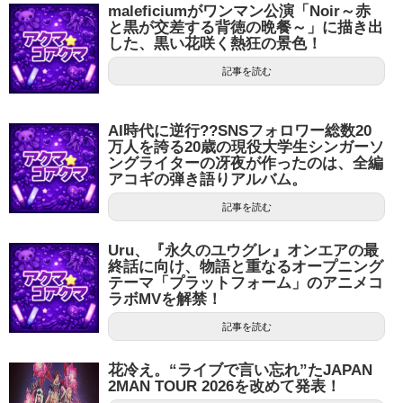
maleficiumがワンマン公演「Noir～赤
と黒が交差する背徳の晩餐～」に描き出
した、黒い花咲く熱狂の景色！
記事を読む
AI時代に逆行??SNSフォロワー総数20
万人を誇る20歳の現役大学生シンガーソ
ングライターの冴夜が作ったのは、全編
アコギの弾き語りアルバム。
記事を読む
Uru、『永久のユウグレ』オンエアの最
終話に向け、物語と重なるオープニング
テーマ「プラットフォーム」のアニメコ
ラボMVを解禁！
記事を読む
花冷え。“ライブで言い忘れ”たJAPAN
2MAN TOUR 2026を改めて発表！