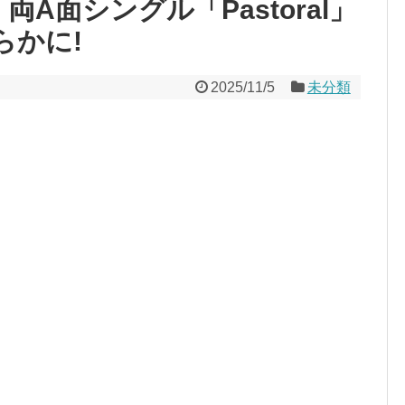
開! 両A面シングル「Pastoral」
らかに!
2025/11/5
未分類