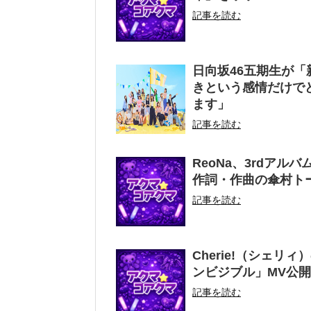
記事を読む
日向坂46五期生が
きという感情だけで
ます」
記事を読む
ReoNa、3rdアル
作詞・作曲の傘村ト
記事を読む
Cherie!（シェ
ンビジブル」MV公開
記事を読む