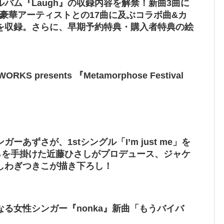
バム『Laugh』の収録内容を解禁！新曲3曲に
豪華アーティストとの17曲に及ぶコラボ曲&カ
を収録。さらに、早期予約特典・購入者特典の絵
RKS presents 『Metamorphose Festival
ーあずさが、1stシングル「I’m just me」を
Iらを手掛けた近藤ひさしがプロデュース、ジャケ
しわぎつきこが描き下ろし！
る女性シンガー『nonka』新曲「もうバイバ