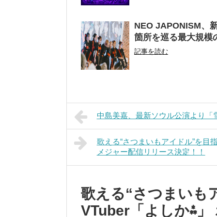
NEO JAPONIS
箇所を巡る最大規模
記事を読む
中島美嘉、最新ソウル公演より「雪の
歌える“さつまいもアイドル”を目指す
メジャー配信リリース決定！！
歌える“さつまいも
VTuber「よしか⁂