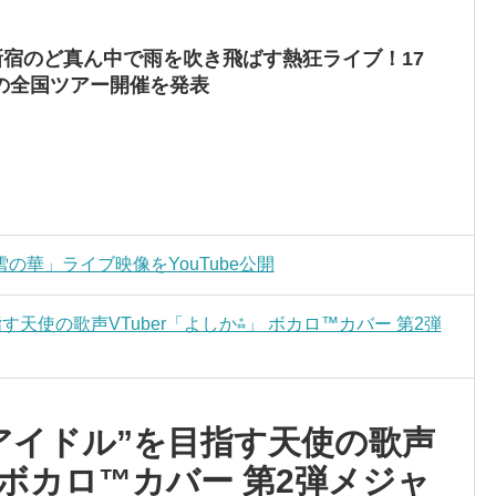
M、新宿のど真ん中で雨を吹き飛ばす熱狂ライブ！17
の全国ツアー開催を発表
華」ライブ映像をYouTube公開
天使の歌声VTuber「よしか⁂」 ボカロ™カバー 第2弾
アイドル”を目指す天使の歌声
」 ボカロ™カバー 第2弾メジャ