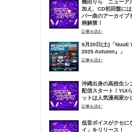
幾田りら ニューアル
加え、CD初回盤には
バー曲のアーカイブ
柄解禁！
記事を読む
9月20日(土)「NuuE WO
2025 Autumn』」
記事を読む
沖縄出身の高校生シンガ
配信スタート！YU
ットは人気漫画家か
記事を読む
低音ボイスがクセにな
イ」をリリース！