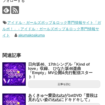
フォローする
アイドル・ガールズポップ＆ロック専門情報サイト「ガ
ルポ！」 - アイドル・ガールズポップ＆ロック専門情報サ
イト
akumakoakuma
関連記事
日向坂46、17thシングル「Kind of
love」収録、 ひなた坂46楽曲
「Empty」MV公開&先行配信スター
ト！
記事を読む
あくきゅ〜愛染ねねが1stDVD「普段は
見れない姿のねねにドキドキして」