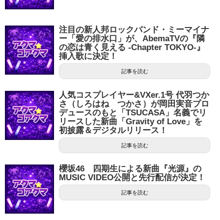
注目の新人邦ロックバンド・ミーマイナ
ー「愛の排水口」が、AbemaTVの『隣
の恋は青く見える -Chapter TOKYO-』
挿入歌に決定！
記事を読む
人気コスプレイヤー&VXer.1号 代羽つか
さ（しろはね つかさ）が岡田実音プロ
デュースのもと「TSUCASA」名義でリ
リースした新曲「Gravity of Love」を
初披露＆デジタルリリース！
記事を読む
櫻坂46 四期生による新曲『光源』の
MUSIC VIDEO公開と先行配信が決定！
記事を読む