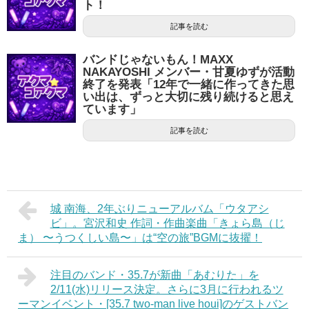
ト！
記事を読む
バンドじゃないもん！MAXX
NAKAYOSHI メンバー・甘夏ゆずが活動
終了を発表「12年で一緒に作ってきた思
い出は、ずっと大切に残り続けると思え
ています」
記事を読む
城 南海、2年ぶりニューアルバム「ウタアシ
ビ」。宮沢和史 作詞・作曲楽曲「きょら島（じ
ま） 〜うつくしい島〜」は“空の旅”BGMに抜擢！
注目のバンド・35.7が新曲「あむりた」を
2/11(水)リリース決定。さらに3月に行われるツ
ーマンイベント・[35.7 two-man live houi]のゲストバン