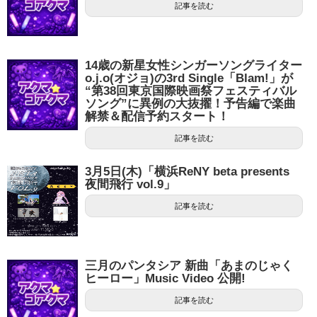
記事を読む
14歳の新星女性シンガーソングライター
o.j.o(オジョ)の3rd Single「Blam!」が
“第38回東京国際映画祭フェスティバル
ソング”に異例の大抜擢！予告編で楽曲
解禁＆配信予約スタート！
記事を読む
3月5日(木)「横浜ReNY beta presents
夜間飛行 vol.9」
記事を読む
三月のパンタシア 新曲「あまのじゃく
ヒーロー」Music Video 公開!
記事を読む