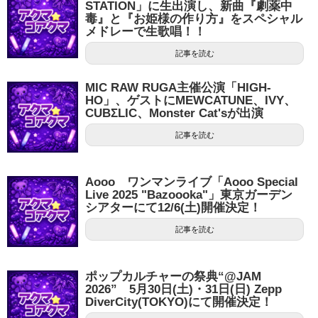
STATION」に生出演し、新曲『劇薬中
毒』と『お姫様の作り方』をスペシャル
メドレーで生歌唱！！
記事を読む
MIC RAW RUGA主催公演「HIGH-
HO」、ゲストにMEWCATUNE、IVY、
CUBΣLIC、Monster Cat'sが出演
記事を読む
Aooo ワンマンライブ「Aooo Special
Live 2025 "Bazoooka"」東京ガーデン
シアターにて12/6(土)開催決定！
記事を読む
ポップカルチャーの祭典“@JAM
2026” 5月30日(土)・31日(日) Zepp
DiverCity(TOKYO)にて開催決定！