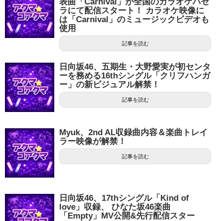
表曲「Carnival」が全国のカラオケパセ
ラにて配信スタート！ カラオケ映像に
は「Carnival」のミュージックビデオも
使用
記事を読む
日向坂46、五期生・大野愛実が初センタ
ーを務める16thシングル「クリフハンガ
ー」の新ビジュアル解禁！
記事を読む
Myuk、2nd AL収録曲内容＆楽曲トレイ
ラー映像が解禁！
記事を読む
日向坂46、17thシングル「Kind of
love」収録、 ひなた坂46楽曲
「Empty」MV公開&先行配信スター