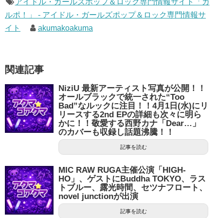
アイドル・ガールズポップ＆ロック専門情報サイト「ガ
ルポ！」 - アイドル・ガールズポップ＆ロック専門情報サ
イト
akumakoakuma
関連記事
NiziU 最新アーティスト写真が公開！！
オールブラックで統一された“Too
Bad”なルックに注目！！4月1日(水)にリ
リースする2nd EPの詳細も次々に明ら
かに！！敬愛する西野カナ「Dear…」
のカバーも収録し話題沸騰！！
記事を読む
MIC RAW RUGA主催公演「HIGH-
HO」、ゲストにBuddha TOKYO、ラス
トブルー、露光時間、セツナフロート、
novel junctionが出演
記事を読む