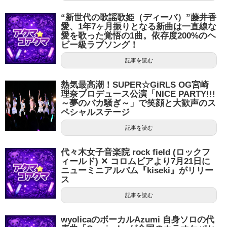
“新世代の歌謡歌姫（ディーバ）”藤井香
愛、1年7ヶ月振りとなる新曲は一直線な
愛を歌った覚悟の1曲。依存度200%のヘ
ビー級ラブソング！
記事を読む
熱気最高潮！SUPER☆GiRLS OG宮崎
理奈プロデュース公演「NICE PARTY!!!
～夢のバカ騒ぎ～」で笑顔と大歓声のス
ペシャルステージ
記事を読む
代々木女子音楽院 rock field (ロックフ
ィールド) ✕ コロムビアより7月21日に
ニューミニアルバム『kiseki』がリリー
ス
記事を読む
wyolicaのボーカルAzumi 自身ソロの代