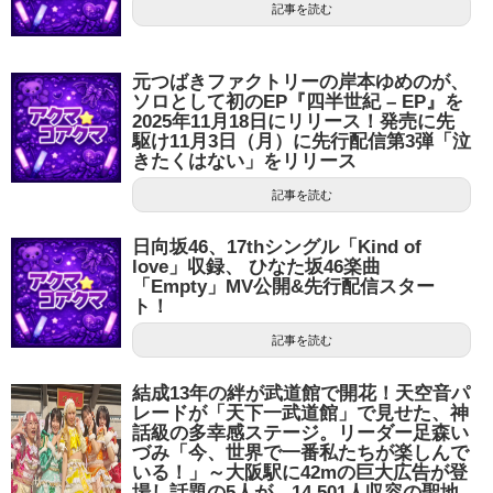
記事を読む
元つばきファクトリーの岸本ゆめのが、
ソロとして初のEP『四半世紀 – EP』を
2025年11月18日にリリース！発売に先
駆け11月3日（月）に先行配信第3弾「泣
きたくはない」をリリース
記事を読む
日向坂46、17thシングル「Kind of
love」収録、 ひなた坂46楽曲
「Empty」MV公開&先行配信スター
ト！
記事を読む
結成13年の絆が武道館で開花！天空音パ
レードが「天下一武道館」で見せた、神
話級の多幸感ステージ。リーダー足森い
づみ「今、世界で一番私たちが楽しんで
いる！」～大阪駅に42mの巨大広告が登
場し話題の5人が、14,501人収容の聖地