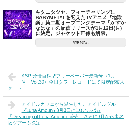
キタニタツヤ、フィーチャリングに
BABYMETALを迎えたTVアニメ『地獄
楽』第二期オープニングテーマ「かすか
なはな」の配信リリースが1月12日(月)
に決定。ジャケット画像も解禁。
記事を読む
ASP 分冊百科型フリーペーパー最新号〈1月
号・Vol.30〉全国タワーレコードにて限定配布ス
タート！
アイドルカフェから誕生した、アイドルグルー
プLuna Amourが3月3日に1stアルバム
「Dreaming of Luna Amour」発売！さらに3月から東名
阪ツアーも決定！