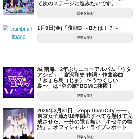
て次のステージに進みたいです。
記事を読む
1月9日(金)「俊龍B ～Bとは！？～」
記事を読む
城 南海、2年ぶりニューアルバム「ウタ
アシビ」。宮沢和史 作詞・作曲楽曲
「きょら島（じま） 〜うつくしい
島〜」は“空の旅”BGMに抜擢！
記事を読む
2026年3月31日、Zepp DiverCity ───。
東京女子流が16年間のすべてを懸けて完
成させた、一分の隙も無い「キセキの物
語」。オフィシャル・ライブレポート
記事を読む