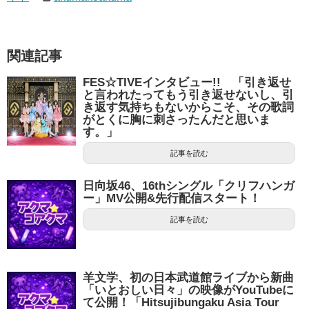
関連記事
FES☆TIVEインタビュー!! 「引き返せ
と言われたってもう引き返せないし、引
き返す気持ちもないからこそ、その歌詞
がとくに胸に刺さったんだと思いま
す。」
記事を読む
日向坂46、16thシングル「クリフハンガ
ー」MV公開&先行配信スタート！
記事を読む
羊文学、初の日本武道館ライブから新曲
「いとおしい日々」の映像がYouTubeに
て公開！「Hitsujibungaku Asia Tour