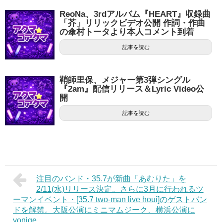
ReoNa、3rdアルバム『HEART』収録曲
「芥」リリックビデオ公開 作詞・作曲
の傘村トータより本人コメント到着
記事を読む
鞘師里保、メジャー第3弾シングル
『2am』配信リリース＆Lyric Video公
開
記事を読む
注目のバンド・35.7が新曲「あむりた」を
2/11(水)リリース決定。さらに3月に行われるツ
ーマンイベント・[35.7 two-man live houi]のゲストバン
ドを解禁。大阪公演にミニマムジーク、横浜公演に
yonige。