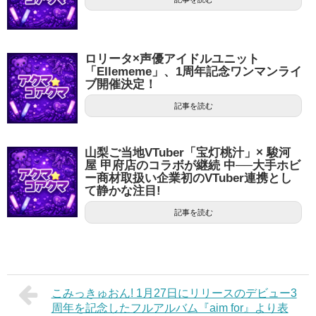
ロリータ×声優アイドルユニット
「Ellememe」、1周年記念ワンマンライ
ブ開催決定！
記事を読む
山梨ご当地VTuber「宝灯桃汁」× 駿河
屋 甲府店のコラボが継続 中──大手ホビ
ー商材取扱い企業初のVTuber連携とし
て静かな注目!
記事を読む
こみっきゅおん! 1月27日にリリースのデビュー3
周年を記念したフルアルバム『aim for』より表