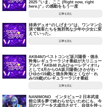
2025 "いま、ここ (Right now, right
here.)"」の感動をもう一度
記事を読む
姉弟デュオ“のしげまつ”は、ワンマン公
演で観客たちを無邪気な少年や少女に変
えていった。
記事を読む
AKB48のベストコンビ坂川陽香・徳永
羚海レギュラーラジオ番組が大リニュー
アル!!『AKB48 れみひゅーレディオ!!』
として4月からOA坂川陽香(さかがわ・
ひゆか/19歳)と徳永羚海(とくなが・れ
み/19歳)のレギュラーラジオ番組
記事を読む
NANIMONO インタビュー2 日本武道
館公演を夢で終わらせないためにも、今
回のツアーを大成功させて、自信を持っ