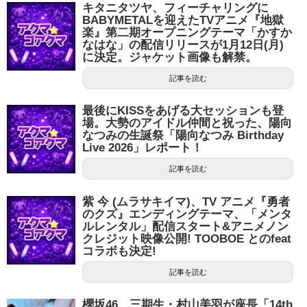
キタニタツヤ、フィーチャリングに
BABYMETALを迎えたTVアニメ『地獄
楽』第二期オープニングテーマ「かすか
なはな」の配信リリースが1月12日(月)
に決定。ジャケット画像も解禁。
記事を読む
最後にKISSをあげる大セッションも登
場。大勢のアイドル仲間と祝った、陽向
なつみの生誕祭「陽向なつみ Birthday
Live 2026」レポート！
記事を読む
紫 今 (ムラサキイマ)、TV アニメ『勇者
のクズ』エンディングテーマ、「メンタ
ルレンタル」配信スタート&アニメノン
クレジット映像公開! TOOBOE とのfeat
コラボも決定!
記事を読む
櫻坂46、三期生・村山美羽が座長「14th