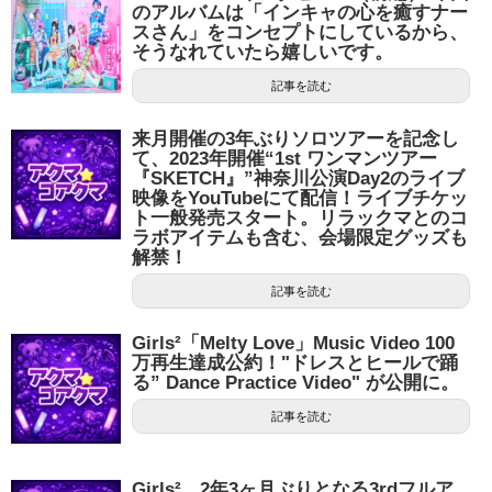
のアルバムは「インキャの心を癒すナー
スさん」をコンセプトにしているから、
そうなれていたら嬉しいです。
記事を読む
来月開催の3年ぶりソロツアーを記念し
て、2023年開催“1st ワンマンツアー
『SKETCH』”神奈川公演Day2のライブ
映像をYouTubeにて配信！ライブチケッ
ト一般発売スタート。リラックマとのコ
ラボアイテムも含む、会場限定グッズも
解禁！
記事を読む
Girls²「Melty Love」Music Video 100
万再生達成公約！"ドレスとヒールで踊
る” Dance Practice Video" が公開に。
記事を読む
Girls²、2年3ヶ月ぶりとなる3rdフルア