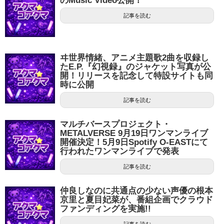
のMusic Video公開！
記事を読む
ヰ世界情緒、アニメ主題歌2曲を収録し
たE.P.『幻視録』のジャケット写真が公
開！リリースを記念して特設サイトも同
時に公開
記事を読む
マルチバースプロジェクト・
METALVERSE 9月19日ワンマンライブ
開催決定！5月9日Spotify O-EASTにて
行われたワンマンライブで発表
記事を読む
仲良しなのに共通点の少ない声優の根本
京里と夏目妃菜が、番組企画でクラウド
ファンディングを実施!!
記事を読む