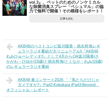
vol.3』、ペットのためのノンケミカル
な除菌消臭スプレー「ペシュマル」の協
力で無料で開催！その模様をレポート！
記事を読む
AKB48のベストコンビ坂川陽香・徳永羚海レギ
ュラーラジオ番組が大リニューアル!!『AKB48
れみひゅーレディオ!!』として4月からOA坂川陽香(さ
かがわ・ひゆか/19歳)と徳永羚海(とくなが・れみ/19歳)
のレギュラーラジオ番組
AKB48 春コンサート2026 「『私たちだけじゃ
ダメですか?』Part2:Kokokara /Part3:Beyond」
オフィシャル・レポート