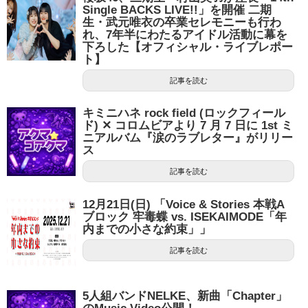
Single BACKS LIVE!!」を開催 二期
生・武元唯衣の卒業セレモニーも行わ
れ、7年半にわたるアイドル活動に幕を
下ろした【オフィシャル・ライブレポー
ト】
記事を読む
キミニハネ rock field (ロックフィール
ド) ✕ コロムビアより 7 月 7 日に 1st ミ
ニアルバム『涙のラブレター』がリリー
ス
記事を読む
12月21日(日) 「Voice & Stories 本戦A
ブロック 牢毒蝶 vs. ISEKAIMODE「年
内までの小さな約束」」
記事を読む
5人組バンドNELKE、新曲「Chapter」