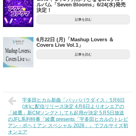
ルバム「Seven Blooms」6/24(水)発売
決定！
記事を読む
6月22日 (月)「Mashup Lovers ＆
Covers Live Vol.1」
記事を読む
宇多田ヒカル新曲「パッパパラダイス」5月6日
(水)に配信リリース決定 4月6日よりオンエアの
「綾鷹」新CMソングとしても起用が決定 5月5日放送
のJFL系列特番『綾鷹 presents「宇多田ヒカルのトレビ
アン・ボヘミアン スペシャル 2026」』でフルサイズ初
オンエア