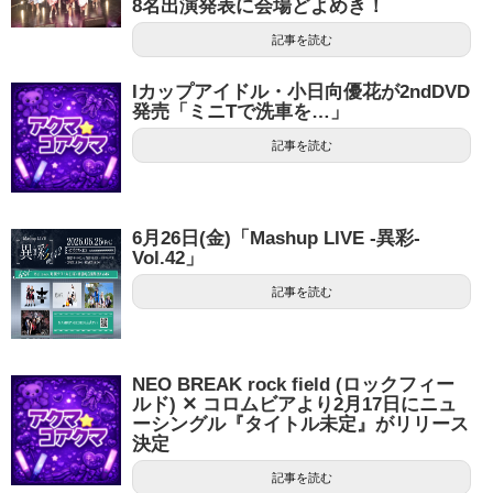
8名出演発表に会場どよめき！
記事を読む
Iカップアイドル・小日向優花が2ndDVD
発売「ミニTで洗車を…」
記事を読む
6月26日(金)「Mashup LIVE -異彩-
Vol.42」
記事を読む
NEO BREAK rock field (ロックフィー
ルド) ✕ コロムビアより2月17日にニュ
ーシングル『タイトル未定』がリリース
決定
記事を読む