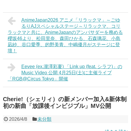
AnimeJapan2026 アニメ「リラックマ」～ごゆ
るりAJスペシャルステージ～リラックマ、コリ
ラックマと共に、AnimeJapanのアンバサダーを務める
櫻坂46より、松田里奈、森田ひかる、石森璃花、小島
凪紗、谷口愛季、的野美青、中嶋優月がステージに登
壇！
Eevee (ex.瀧澤彩夏) 「Link up (feat. シラフ)」の
Music Video 公開 4⽉25⽇(⼟)に主催ライブ
「RGB@Circus Tokyo」開催
Cherie!（シェリィ）の新メンバー加入&新体制
初の新曲「放課後インビジブル」MV公開
2026/4/8
未分類