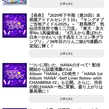
記事を読む
【発表】『2025年下半期（第25回）未
発掘アイドルセレクト10』『キングオブ
ご当地アイドル2025』～「群馬県庁、気
仙沼市役所で働く二刀流」「東大・京大
卒No.1高偏差値」「4万人から選ばれた
日本一かわいい女子高生ミスコン準グラ
ンプリ」／26年目のりんご娘が5連覇の
栄冠に輝く！
記事を読む
“ついに咲いた、HANAのすべて“ 配信
開始から話題沸騰の1st
Album『HANA』CD発売！「HANA 1st
Album ‘HANA’ -Self Liner Notes- with
CHANMINA #2」も公開。さらに、渋谷
の街はHANA一色に変貌。盛り上がりは
最高潮に！
記事を読む