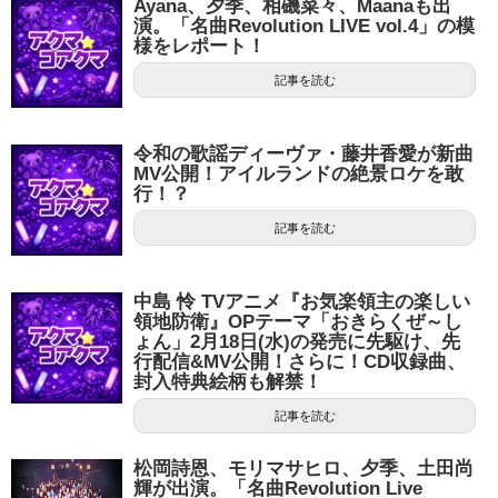
Ayana、夕季、相磯菜々、Maanaも出
演。「名曲Revolution LIVE vol.4」の模
様をレポート！
記事を読む
令和の歌謡ディーヴァ・藤井香愛が新曲
MV公開！アイルランドの絶景ロケを敢
行！？
記事を読む
中島 怜 TVアニメ『お気楽領主の楽しい
領地防衛』OPテーマ「おきらくぜ～し
ょん」2月18日(水)の発売に先駆け、先
行配信&MV公開！さらに！CD収録曲、
封入特典絵柄も解禁！
記事を読む
松岡詩恩、モリマサヒロ、夕季、土田尚
輝が出演。「名曲Revolution Live