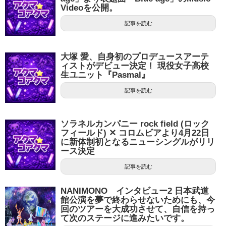
Videoを公開。
記事を読む
大塚 愛、自身初のプロデュースアーテ
ィストがデビュー決定！ 現役女子高校
生ユニット『Pasmal』
記事を読む
ソラネルカンパニー rock field (ロック
フィールド) ✕ コロムビアより4月22日
に新体制初となるニューシングルがリリ
ース決定
記事を読む
NANIMONO インタビュー2 日本武道
館公演を夢で終わらせないためにも、今
回のツアーを大成功させて、自信を持っ
て次のステージに進みたいです。