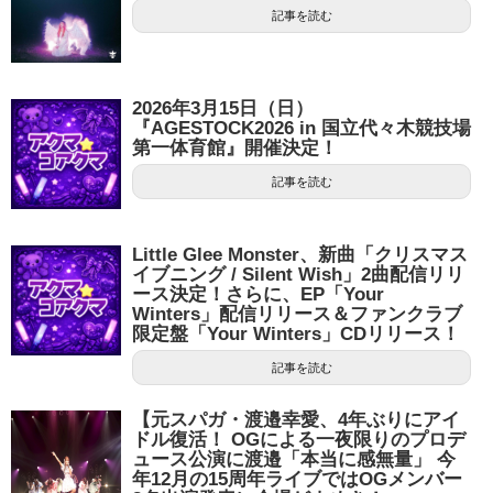
記事を読む
2026年3月15日（日）
『AGESTOCK2026 in 国立代々木競技場
第一体育館』開催決定！
記事を読む
Little Glee Monster、新曲「クリスマス
イブニング / Silent Wish」2曲配信リリ
ース決定！さらに、EP「Your
Winters」配信リリース＆ファンクラブ
限定盤「Your Winters」CDリリース！
記事を読む
【元スパガ・渡邉幸愛、4年ぶりにアイ
ドル復活！ OGによる一夜限りのプロデ
ュース公演に渡邉「本当に感無量」 今
年12月の15周年ライブではOGメンバー