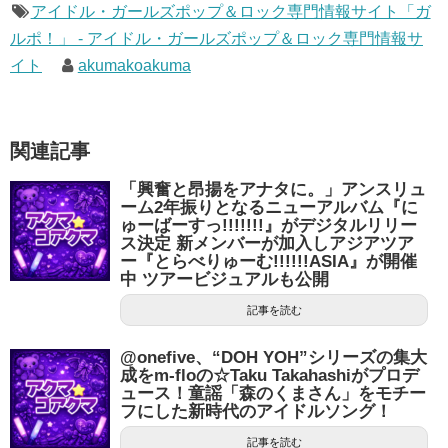
アイドル・ガールズポップ＆ロック専門情報サイト「ガ
ルポ！」 - アイドル・ガールズポップ＆ロック専門情報サ
イト
akumakoakuma
関連記事
「興奮と昂揚をアナタに。」アンスリュ
ーム2年振りとなるニューアルバム『に
ゅーばーすっ!!!!!!!』がデジタルリリー
ス決定 新メンバーが加入しアジアツア
ー『とらべりゅーむ!!!!!!ASIA』が開催
中 ツアービジュアルも公開
記事を読む
@onefive、“DOH YOH”シリーズの集大
成をm-floの☆Taku Takahashiがプロデ
ュース！童謡「森のくまさん」をモチー
フにした新時代のアイドルソング！
記事を読む