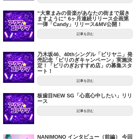
“大東まみの音楽があなたの街まで届き
ますように” 6ヶ月連続リリース企画第
一弾「Candy」リリース&MV公開！
記事を読む
乃木坂46、40thシングル「ビリヤニ」発
売記念「ビリのぎキャンペーン」実施決
定！「ビリのぎおすすめ店」の募集スタ
ート！
記事を読む
板歯目NEW SG「心底心中したい」リリ
ース
記事を読む
NANIMONO インタビュー（前編） 今回