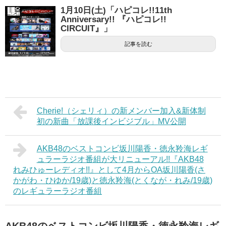
1月10日(土)「ハピコレ!!11th
Anniversary!! 『ハピコレ!!
CIRCUIT』」
記事を読む
Cherie!（シェリィ）の新メンバー加入&新体制
初の新曲「放課後インビジブル」MV公開
AKB48のベストコンビ坂川陽香・徳永羚海レギ
ュラーラジオ番組が大リニューアル!!『AKB48
れみひゅーレディオ!!』として4月からOA坂川陽香(さ
かがわ・ひゆか/19歳)と徳永羚海(とくなが・れみ/19歳)
のレギュラーラジオ番組
AKB48のベストコンビ坂川陽香・徳永羚海レギ